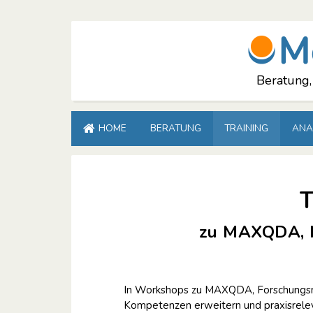
Skip
to
content
Beratung,
HOME
BERATUNG
TRAINING
ANA
T
zu MAXQDA, M
In Workshops zu MAXQDA, Forschungsm
Kompetenzen erweitern und praxisrele